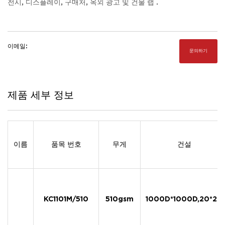
전시, 디스플레이, 구매처, 옥외 광고 및 건물 랩 .
이메일:
문의하기
제품 세부 정보
이름
품목 번호
무게
건설
KC1101M/510
510gsm
1000D*1000D,20*20