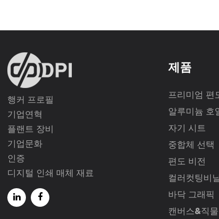
제품
프리미엄 편
행커 프로필
알루미늄 호
기업연혁
자기 시트
플랜트 장비
기업문화
중합체 선택
인증
편도 비전
디지털 인쇄 매체 재료
컬러컷팅비
바닥 그래픽
캔버스&직물