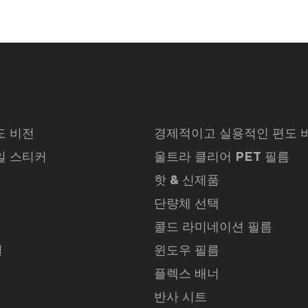
도 비전
경제적이고 실용적인 편도 
일 스티커
울트라 클리어 PET 필름
핫 & 신제품
단량체 선택
콜드 라미네이션 필름
닐
윈도우 필름
플렉스 배너
반사 시트