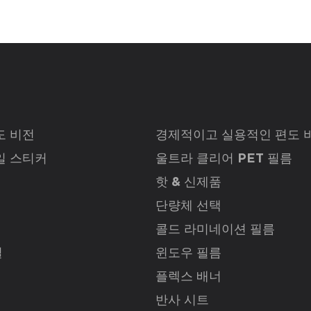
도 비전
경제적이고 실용적인 편도 
일 스티커
울트라 클리어 PET 필름
핫 & 신제품
단량체 선택
콜드 라미네이션 필름
닐
윈도우 필름
플렉스 배너
반사 시트