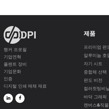
제품
프리미엄 편
행커 프로필
알루미늄 호
기업연혁
자기 시트
플랜트 장비
기업문화
중합체 선택
인증
편도 비전
디지털 인쇄 매체 재료
컬러컷팅비
바닥 그래픽
캔버스&직물